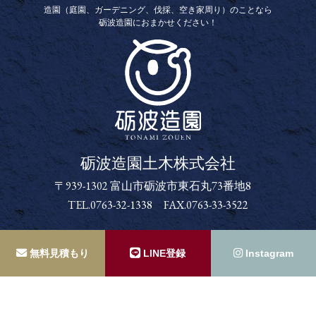
造園（庭園、ガーデニング、伐採、空き家周り）のことなら
砺波造園におまかせください！
砺波造園土木株式会社
砺波造園土木株式会社
〒939-1302 富山市砺波市東石丸73番地8
TEL.0763-32-1338 FAX.0763-33-3522
Copyright (C) 砺波造園土木株式会社. all rights reserved.
無料見積もり
LINE登録
Instagram