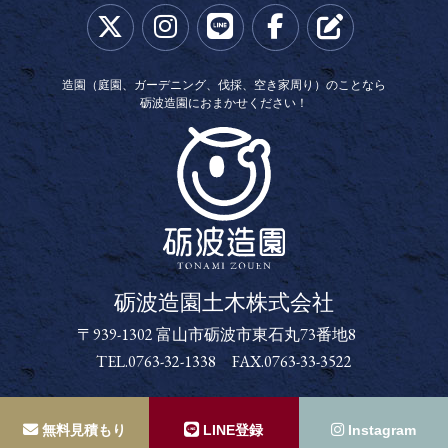
造園（庭園、ガーデニング、伐採、空き家周り）のことなら
砺波造園におまかせください！
砺波造園土木株式会社
砺波造園土木株式会社
〒939-1302 富山市砺波市東石丸73番地8
TEL.0763-32-1338 FAX.0763-33-3522
Copyright (C) 砺波造園土木株式会社. all rights reserved.
無料見積もり
LINE登録
Instagram