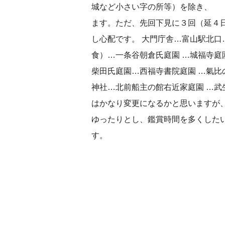
城など小さい字の所等）を除き、 
ます。ただ、先回下見に３回（延４
し心配です。 大門庁舎…富山駅北口
食）…一条谷朝倉氏庭園 …城福寺庭
柴田氏庭園…西福寺書院庭園 …氣比の
神社…北前船主の館右近家庭園 …武
はかなり変更になるかと思いますが
ゆったりとし、鑑賞時間を多くした
す。