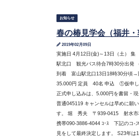
お知らせ
春の椿見学会（福井・敦
2019年02月09日
実施日 4月12日(金)～13日（土） 
駅北口 観光バス待合7時30分出発 （途中
到着 富山駅北口13日18時30分頃→旧
35.000円 定員 40名 申込 
正式申し込みは、5.000円を書
普通045119 キャンセルは早めに
す。 堀 秀夫 〒939-0415 射水市梅木
携帯090-3886-4044 ｺｰｽ 下
見をして最終決定します。 S23年