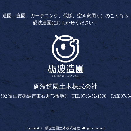
造園（庭園、ガーデニング、伐採、空き家周り）のことなら
砺波造園におまかせください！
砺波造園土木株式会社
砺波造園土木株式会社
-1302 富山市砺波市東石丸73番地8
TEL.0763-32-1338 FAX.0763-
Copyright (C) 砺波造園土木株式会社. all rights reserved.