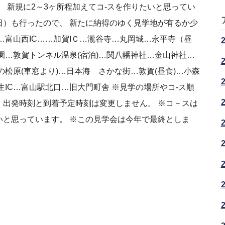
新規に2～3ヶ所程加えてコ-スを作りたいと思ってい
日）も行ったので、 新たに納得のゆく見学地が有るか少
…富山西IC……加賀IＣ…瀧谷寺…丸岡城…永平寺（昼
園…敦賀トンネル温泉(宿泊)…関八幡神社…金山神社…
松原(車窓より)…日本海 さかな街…敦賀(昼食)…小森
生IC…富山駅北口…旧大門町舎 ※見学の場所やコ-ス順
、出発時刻と到着予定時刻は変更しません。 ※コ－スは
いと思っています。 ※この見学会は今年で最終としま