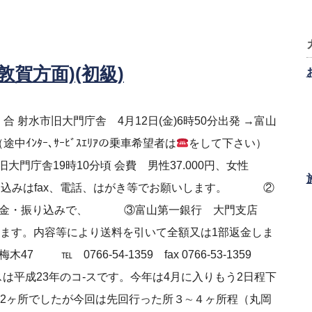
賀方面)(初級)
集 合 射水市旧大門庁舎 4月12日(金)6時50分出発 →富山
ｲﾝﾀｰ､ｻｰﾋﾞｽｴﾘｱの乗車希望者は
をして下さい）
大門庁舎19時10分頃 会費 男性37.000円、女性
①仮申し込みはfax、電話、はがき等でお願いします。 ②
留・現金・振り込みで、 ③富山第一銀行 大門支店
願います。内容等により送料を引いて全額又は1部返金しま
47 ℡ 0766-54-1359 fax 0766-53-1359
記のコ-スは平成23年のコ-スです。今年は4月に入りもう2日程下
は12ヶ所でしたが今回は先回行った所３∼４ヶ所程（丸岡