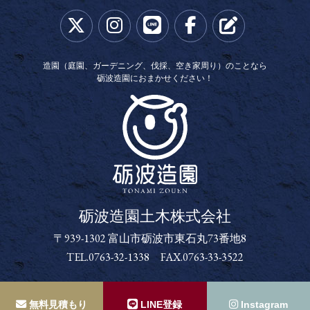
造園（庭園、ガーデニング、伐採、空き家周り）のことなら
砺波造園におまかせください！
砺波造園土木株式会社
砺波造園土木株式会社
〒939-1302 富山市砺波市東石丸73番地8
TEL.0763-32-1338 FAX.0763-33-3522
Copyright (C) 砺波造園土木株式会社. all rights reserved.
無料見積もり
LINE登録
Instagram