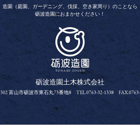
造園（庭園、ガーデニング、伐採、空き家周り）のことなら
砺波造園におまかせください！
砺波造園土木株式会社
砺波造園土木株式会社
-1302 富山市砺波市東石丸73番地8
TEL.0763-32-1338 FAX.0763-
Copyright (C) 砺波造園土木株式会社. all rights reserved.