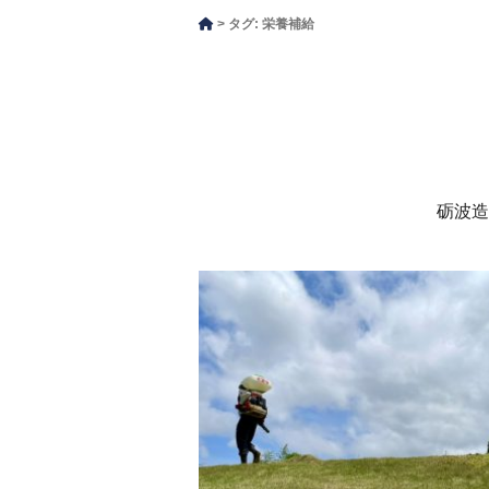
タグ:
栄養補給
砺波造