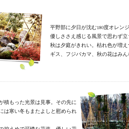
平野部に夕日が沈む180度オレン
優しささえ感じる風景で思わず立
秋は夕庭がきれい。枯れ色が増え
ギス、フジバカマ、秋の花はみん
が積もった光景は見事。その先に
には寒い冬もまたよしと慰められ
の控えめで可憐な花姿、優しい花