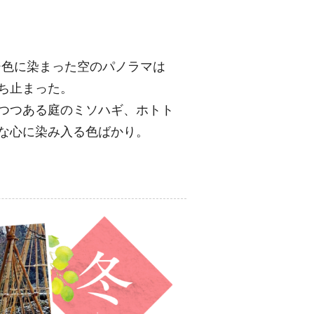
ジ色に染まった空のパノラマは
ち止まった。
つつある庭のミソハギ、ホトト
な心に染み入る色ばかり。