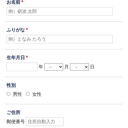
お名前
*
ふりがな
*
生年月日
*
年
月
日
性別
男性
女性
ご住所
郵便番号